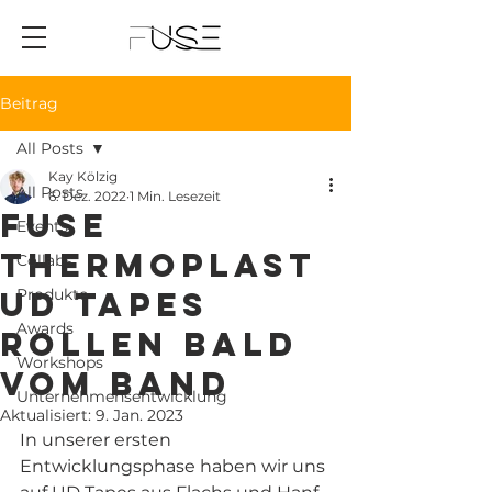
Beitrag
All Posts
Kay Kölzig
All Posts
6. Dez. 2022
1 Min. Lesezeit
FUSE
Events
Thermoplast
Collabs
UD Tapes
Produkte
Awards
rollen bald
Workshops
vom Band
Unternehmensentwicklung
Aktualisiert:
9. Jan. 2023
In unserer ersten 
Entwicklungsphase haben wir uns 