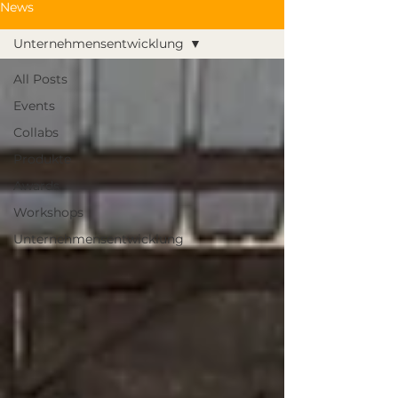
News
Unternehmensentwicklung
All Posts
Events
Collabs
Produkte
Awards
Workshops
Unternehmensentwicklung