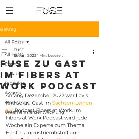
Beitrag
All Posts
FUSE
All Posts
12. Jan. 2023
1 Min. Lesezeit
FUSE zu Gast
Events
im Fibers at
Collabs
Work Podcast
Produkte
Awards
Anfang Dezember 2022 war Lovis 
Workshops
Kneisel zu Gast im 
Sachsen-Leinen 
e.V.
 Podcast Fibers at Work. Im 
Unternehmensentwicklung
Fibers at Work Podcast wird jede 
Woche ein Experte zum Thema 
Hanf als Industrierohstoff und 