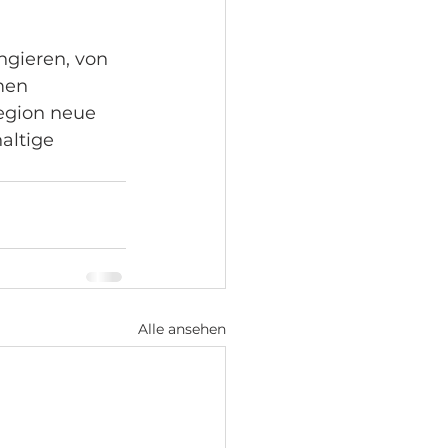
ngieren, von 
men 
egion neue 
altige 
Alle ansehen