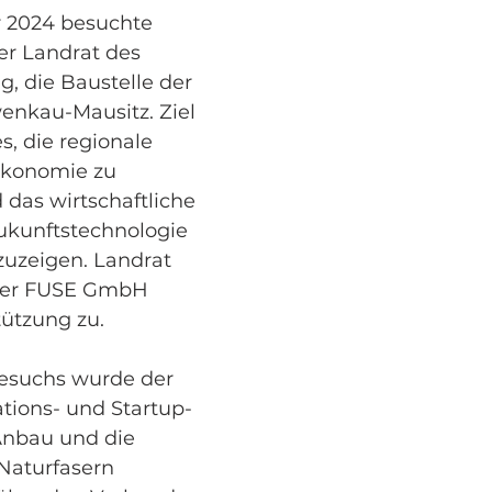
 2024 besuchte 
er Landrat des 
g, die Baustelle der 
nkau-Mausitz. Ziel 
, die regionale 
oökonomie zu 
 das wirtschaftliche 
Zukunftstechnologie 
zuzeigen. Landrat 
der FUSE GmbH 
tützung zu.
suchs wurde der 
ations- und Startup-
Anbau und die 
Naturfasern 