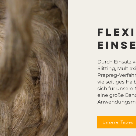
Flex
Eins
Durch Einsatz 
Slitting, Multi
Prepreg-Verfahr
vielseitiges Hal
sich für unser
eine große Ban
Anwendungsmög
Unsere Tapes