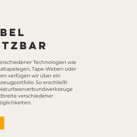
ibel
etzbar
verschiedener Technologien wie
axialtapelegen, Tape-Weben oder
en verfügen wir über ein
bzeugportfolio. So erschließt
e Naturfaserverbundwerkzeuge
dbreite verschiedener
lichkeiten.