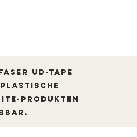
faser UD-Tape
oplastische
site-Produkten
bbar.