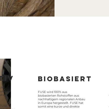
TIV
BIOBASIERT
ch-
 und
FUSE wird 100% aus
ite-
biobasierten Rohstoffen aus
nachhaltigem regionalen Anbau
in Europa hergestellt. FUSE hat
t FUSE
somit eine kurze und direkte